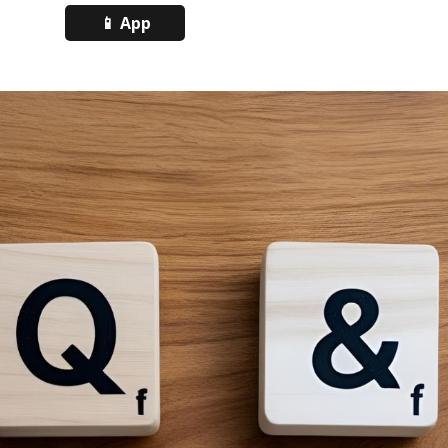
📱 App